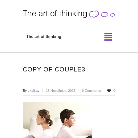
The art of thinking
COPY OF COUPLE3
By
ckalkav
18 Νοεμβρίου, 2013
0 Comments
0