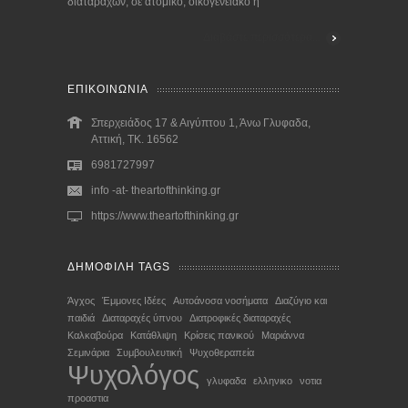
διαταραχών, σε ατομικό, οικογενειακό ή
Διαβάστε περισσότερα...
ΕΠΙΚΟΙΝΩΝΙΑ
Σπερχειάδος 17 & Αιγύπτου 1, Άνω Γλυφαδα,
Αττική, ΤΚ. 16562
6981727997
info -at- theartofthinking.gr
https://www.theartofthinking.gr
ΔΗΜΟΦΙΛΗ TAGS
Άγχος
Έμμονες Ιδέες
Αυτοάνοσα νοσήματα
Διαζύγιο και
παιδιά
Διαταραχές ύπνου
Διατροφικές διαταραχές
Καλκαβούρα
Κατάθλιψη
Κρίσεις πανικού
Μαριάννα
Σεμινάρια
Συμβουλευτική
Ψυχοθεραπεία
Ψυχολόγος
γλυφαδα
ελληνικο
νοτια
προαστια